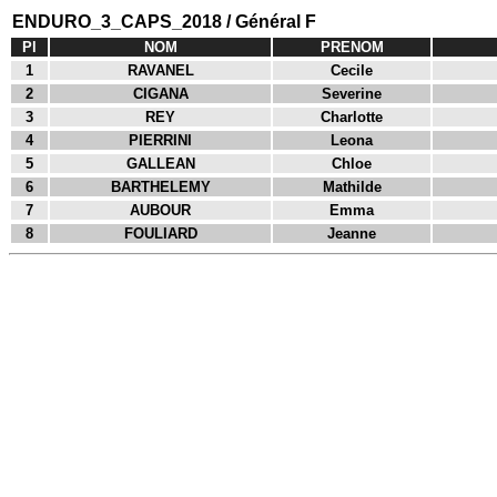
ENDURO_3_CAPS_2018 / Général F
Pl
NOM
PRENOM
1
RAVANEL
Cecile
2
CIGANA
Severine
3
REY
Charlotte
4
PIERRINI
Leona
5
GALLEAN
Chloe
6
BARTHELEMY
Mathilde
7
AUBOUR
Emma
8
FOULIARD
Jeanne