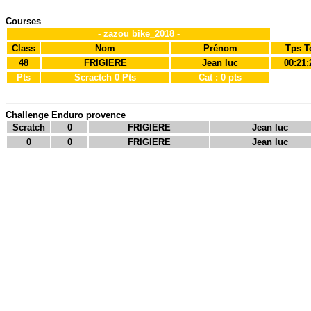
Courses
- zazou bike_2018 -
Class
Nom
Prénom
Tps T
48
FRIGIERE
Jean luc
00:21:
Pts
Scractch 0 Pts
Cat : 0 pts
Challenge Enduro provence
Scratch
0
FRIGIERE
Jean luc
0
0
FRIGIERE
Jean luc