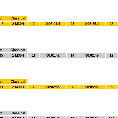
ot
Class cat
4.5
2 M30H
0
0:05:04.4
28
0:03:55.1
28
ot
Class cat
35
1 M30H
11
00:01:42
14
00:02:49
12
ot
Class cat
13
2 M30H
7
00:02:55
4
00:05:08
3
ot
Class cat