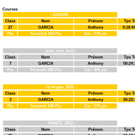
Courses
- GASSIN -
Class
Nom
Prénom
Tps T
27
GARCIA
Anthony
0:18:4
Pts
Scractch 110 Pts
Cat : 370 pts
- bois_noir_breil -
Class
Nom
Prénom
Tps T
7
GARCIA
Anthony
00:24:
Pts
Scractch 280 Pts
Cat : 400 pts
- la brigue_2022 -
Class
Nom
Prénom
Tps T
3
GARCIA
Anthony
00:20:
Pts
Scractch 340 Pts
Cat : 370 pts
- TRINITE_2022 -
Class
Nom
Prénom
Tps T