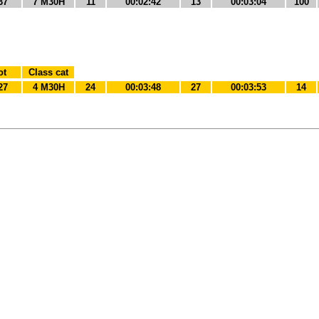
37
7 M30H
11
00:02:42
13
00:03:04
100
ot
Class cat
27
4 M30H
24
00:03:48
27
00:03:53
14