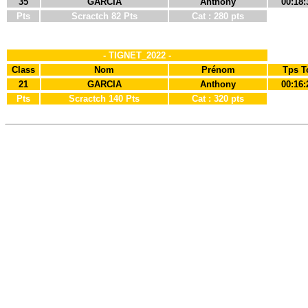
35
GARCIA
Anthony
00:18:
Pts
Scractch 82 Pts
Cat : 280 pts
- TIGNET_2022 -
Class
Nom
Prénom
Tps T
21
GARCIA
Anthony
00:16:
Pts
Scractch 140 Pts
Cat : 320 pts