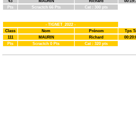
43
MAURIN
Richard
00:19:
Pts
Scractch 66 Pts
Cat : 300 pts
- TIGNET_2022 -
Class
Nom
Prénom
Tps T
111
MAURIN
Richard
00:20:
Pts
Scractch 0 Pts
Cat : 320 pts