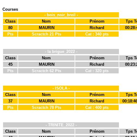
Courses
- bois_noir_breil -
Class
Nom
Prénom
Tps T
80
MAURIN
Richard
00:28:
Pts
Scractch 21 Pts
Cat : 340 pts
- la brigue_2022 -
Class
Nom
Prénom
Tps T
45
MAURIN
Richard
00:23:
Pts
Scractch 62 Pts
Cat : 320 pts
- ISOLA -
Class
Nom
Prénom
Tps T
37
MAURIN
Richard
00:18:4
Pts
Scractch 78 Pts
Cat : 400 pts
- TRINITE_2022 -
Class
Nom
Prénom
Tps T