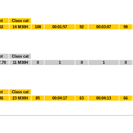
ot
Class cat
52
14 M30H
108
00:01:57
92
00:03:07
98
ot
Class cat
7.70
11 M30H
0
1
0
1
0
ot
Class cat
36
23 M30H
85
00:04:17
63
00:04:13
66