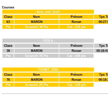
Courses
- bois_noir_breil -
Class
Nom
Prénom
Tps T
63
MARON
Ronan
00:27:
Pts
Scractch 38 Pts
Cat : 210 pts
- ISOLA -
Class
Nom
Prénom
Tps T
38
MARON
Ronan
00:18:4
Pts
Scractch 76 Pts
Cat : 240 pts
- TIGNET_2022 -
Class
Nom
Prénom
Tps T
76
MARON
Ronan
00:18:
Pts
Scractch 25 Pts
Cat : 130 pts