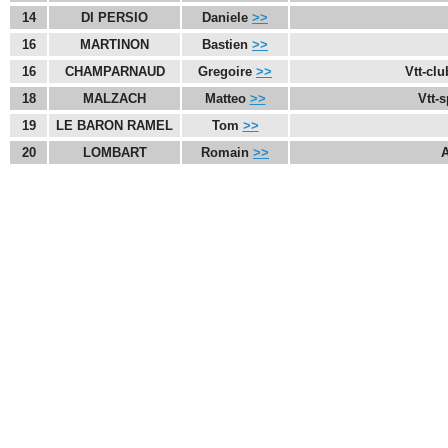
14
DI PERSIO
Daniele
>>
16
MARTINON
Bastien
>>
16
CHAMPARNAUD
Gregoire
>>
Vtt-clu
18
MALZACH
Matteo
>>
Vtt-
19
LE BARON RAMEL
Tom
>>
20
LOMBART
Romain
>>
A