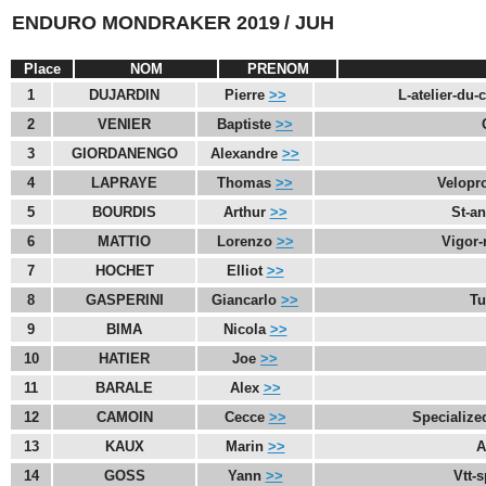
ENDURO MONDRAKER 2019
/ JUH
Place
NOM
PRENOM
1
DUJARDIN
Pierre
>>
L-atelier-du-
2
VENIER
Baptiste
>>
3
GIORDANENGO
Alexandre
>>
4
LAPRAYE
Thomas
>>
Velopr
5
BOURDIS
Arthur
>>
St-an
6
MATTIO
Lorenzo
>>
Vigor-
7
HOCHET
Elliot
>>
8
GASPERINI
Giancarlo
>>
Tu
9
BIMA
Nicola
>>
10
HATIER
Joe
>>
11
BARALE
Alex
>>
12
CAMOIN
Cecce
>>
Specialize
13
KAUX
Marin
>>
A
14
GOSS
Yann
>>
Vtt-